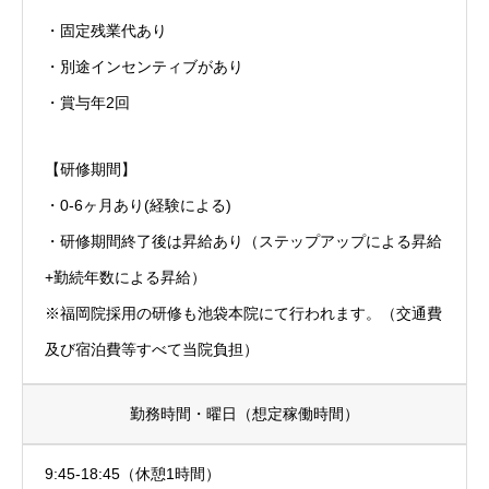
・固定残業代あり
HOME
トップ
・別途インセンティブがあり
・賞与年2回
CLINIC
当院を知る
WORKS
仕事を知る
【研修期間】
・0-6ヶ月あり(経験による)
RECRUITMENT
採用を知る
・研修期間終了後は昇給あり（ステップアップによる昇給
NEWS
最新情報
+勤続年数による昇給）
HOME
CLINIC
WORKS
RECRUITMENT
NEWS
※福岡院採用の研修も池袋本院にて行われます。（交通費
及び宿泊費等すべて当院負担）
勤務時間・曜日（想定稼働時間）
9:45-18:45（休憩1時間）