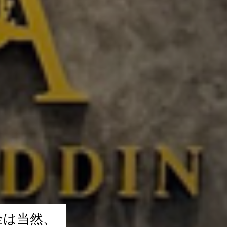
トップ
当院を知る
全
は
当
然
、