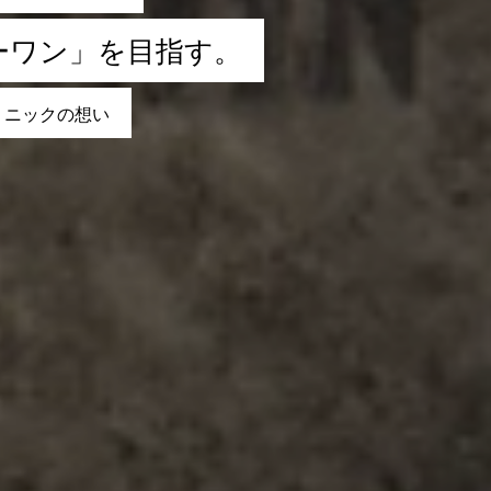
仕事を知る
ー
ワ
ン
」
を
目
指
す
。
リ
ニ
ッ
ク
の
想
い
採用を知る
最新情報