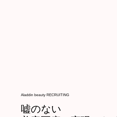
HOME
CLINIC
Aladdin beauty RECRUITING
嘘のない