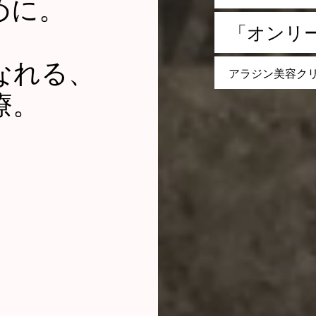
めに。
「
オ
ン
リ
なれる、
ア
ラ
ジ
ン
美
容
ク
療。
RUITMENT
NEWS