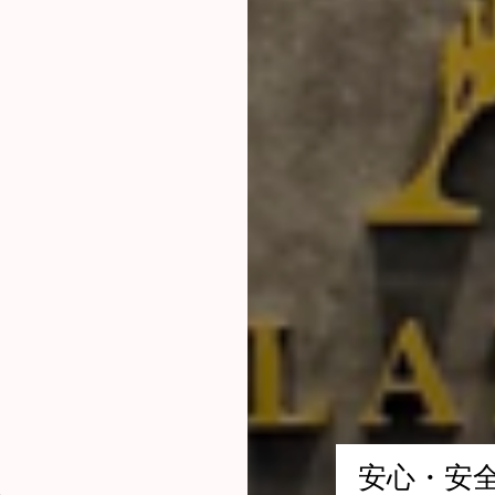
安
心
・
安